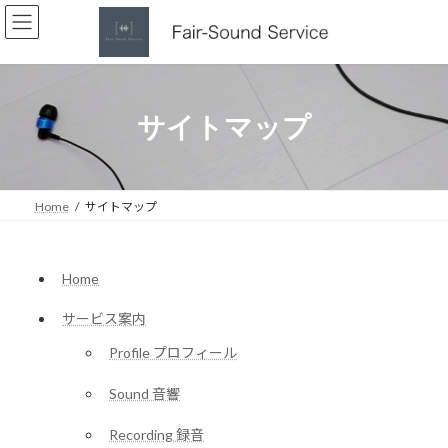
コ
ナ
ン
ビ
テ
ゲ
ン
ー
ツ
シ
へ
ョ
サイトマップ
ス
ン
キ
に
ッ
移
プ
動
Home
サイトマップ
Home
サービス案内
Profile プロフィール
Sound 音響
Recording 録音